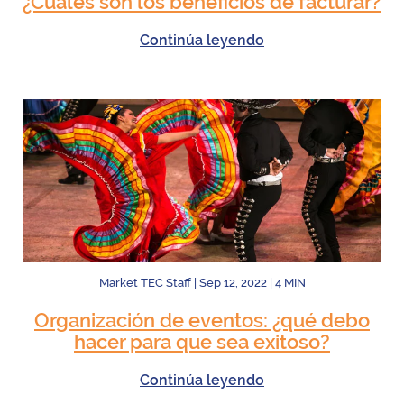
¿Cuáles son los beneficios de facturar?
Continúa leyendo
Market TEC Staff
|
Sep 12, 2022
|
4
MIN
Organización de eventos: ¿qué debo
hacer para que sea exitoso?
Continúa leyendo