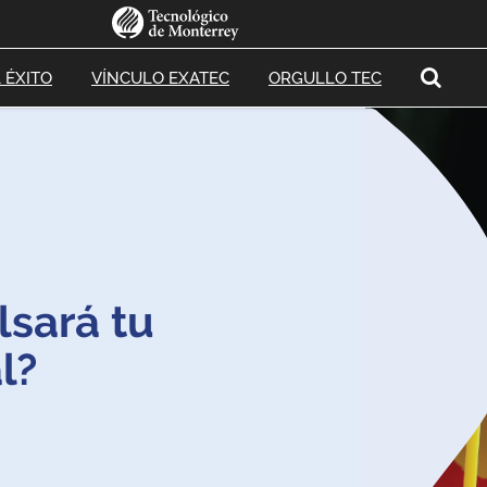
 ÉXITO
VÍNCULO EXATEC
ORGULLO TEC
sará tu
l?