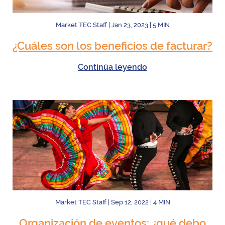
Market TEC Staff
|
Jan 23, 2023
|
5
MIN
¿Cuáles son los beneficios de facturar?
Continúa leyendo
Market TEC Staff
|
Sep 12, 2022
|
4
MIN
Organización de eventos: ¿qué debo