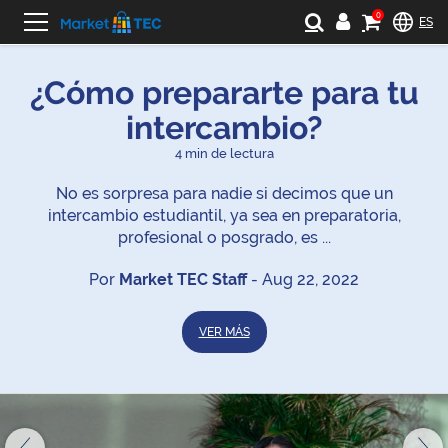
0
ES
Blog
¿Cómo prepararte para tu
de
intercambio?
Market
4
min de lectura
TEC
No es sorpresa para nadie si decimos que un
intercambio estudiantil, ya sea en preparatoria,
profesional o posgrado, es ...
Por
Market TEC Staff
-
Aug 22, 2022
VER MÁS